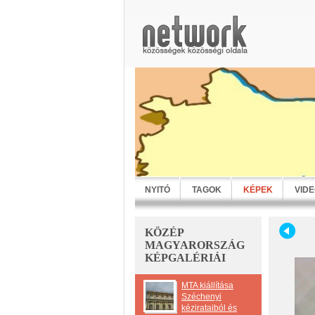
NYITÓ
TAGOK
KÉPEK
VID
KÖZÉP
MAGYARORSZÁG
KÉPGALÉRIÁI
MTA kiállítása
Széchenyi
kézirataiból és