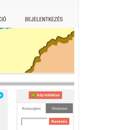
Kép feltöltése
Közösségben
Mindenben