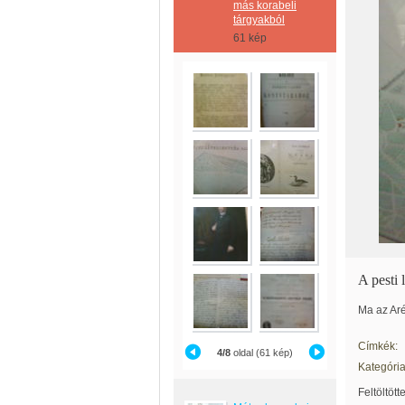
más korabeli
tárgyakból
61 kép
A pesti 
Ma az Aré
Címkék:
4/8
oldal (61 kép)
Kategória
Feltöltött