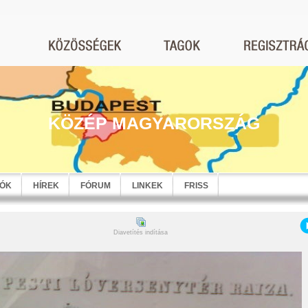
KÖZÉP MAGYARORSZÁG
EÓK
HÍREK
FÓRUM
LINKEK
FRISS
Diavetítés indítása