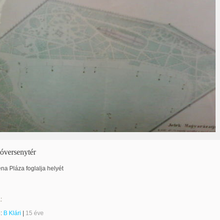
lóversenytér
na Pláza foglalja helyét
:
e:
B Klári
|
15 éve