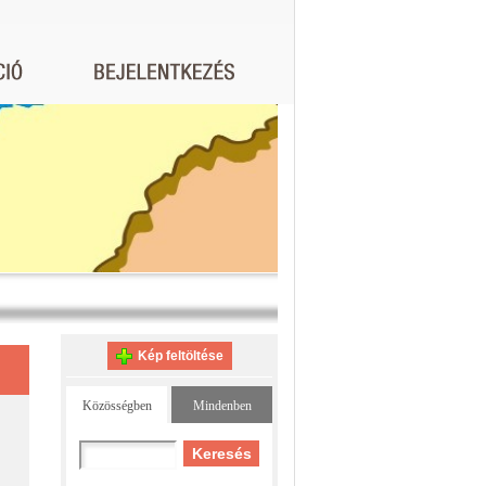
Kép feltöltése
Közösségben
Mindenben