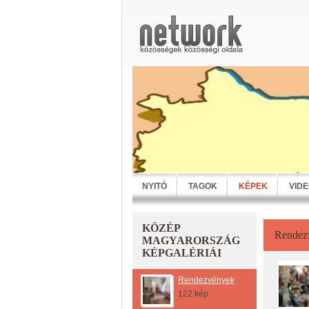
NYITÓ
TAGOK
KÉPEK
VID
KÖZÉP
Rendez
MAGYARORSZÁG
KÉPGALÉRIÁI
Rendezvények
122 kép