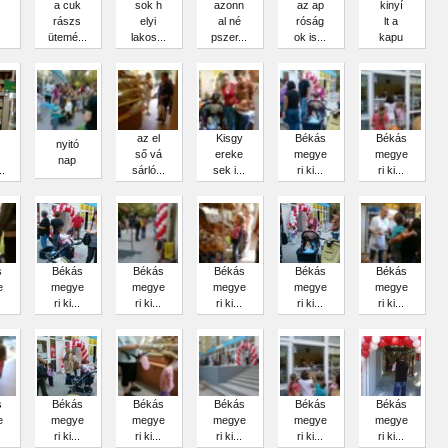
a cuk
sok h
azonn
az ap
kinyí
rászs
elyi
al né
róság
lt a
ütemé...
lakos...
pszer...
ok is...
kapu
az el
Kisgy
Békás
Békás
nyitó
ső vá
ereke
megye
megye
nap
.
sárló...
sek i...
ri ki...
ri ki...
s
Békás
Békás
Békás
Békás
Békás
e
megye
megye
megye
megye
megye
ri ki...
ri ki...
ri ki...
ri ki...
ri ki...
s
Békás
Békás
Békás
Békás
Békás
e
megye
megye
megye
megye
megye
ri ki...
ri ki...
ri ki...
ri ki...
ri ki...