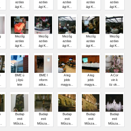
s
azdas
azdas
azdas
azdas
azdas
.
ági K...
ági K...
ági K...
ági K...
ági K...
g
Mezőg
Mezőg
Mezőg
Mezőg
Mezőg
s
azdas
azdas
azdas
azdas
azdas
.
ági K...
ági K...
ági K...
ági K...
ági K...
e
BME ú
BME I
A leg
A leg
A Cor
j épü
nform
jobb
jobb
vin k
.
lete
atika...
magya...
magya...
öz ok...
p
Budap
Budap
Budap
Budap
Budap
esti
esti
esti
esti
esti
..
Műsza...
Műsza...
Műsza...
Műsza...
Műsza...