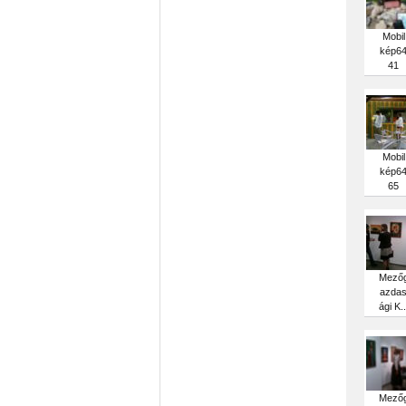
Mobil
kép6
41
Mobil
kép6
65
Mező
azda
ági K..
Mező