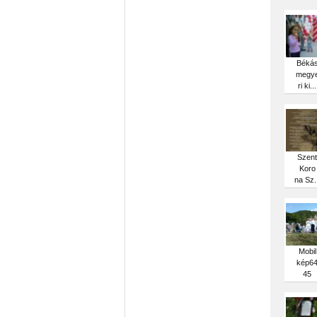
Béká
megy
ri ki...
Szent
Koro
na Sz..
Mobil
kép6
45