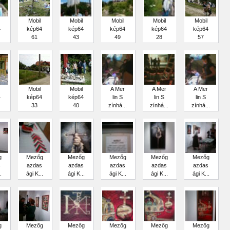
Mobil
Mobil
Mobil
Mobil
Mobil
4
kép64
kép64
kép64
kép64
kép64
61
43
49
28
57
Mobil
Mobil
A Mer
A Mer
A Mer
4
kép64
kép64
lin S
lin S
lin S
33
40
zínhá...
zínhá...
zínhá...
g
Mezőg
Mezőg
Mezőg
Mezőg
Mezőg
s
azdas
azdas
azdas
azdas
azdas
.
ági K...
ági K...
ági K...
ági K...
ági K...
g
Mezőg
Mezőg
Mezőg
Mezőg
Mezőg