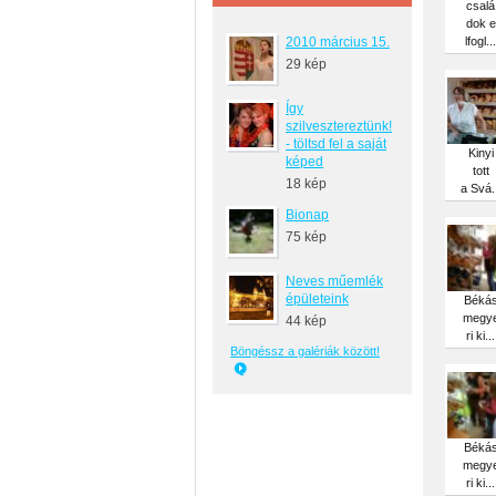
csalá
dok e
2010 március 15.
lfogl...
29 kép
Így
szilvesztereztünk!
- töltsd fel a saját
Kinyi
képed
tott
18 kép
a Svá..
Bionap
75 kép
Neves műemlék
épületeink
Béká
megy
44 kép
ri ki...
Böngéssz a galériák között!
Béká
megy
ri ki...