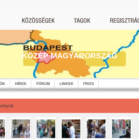
KÖZÉP MAGYARORSZÁG
EÓK
HÍREK
FÓRUM
LINKEK
FRISS
vények