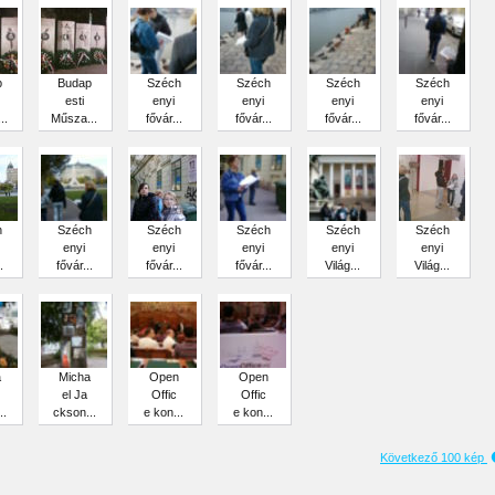
p
Budap
Széch
Széch
Széch
Széch
esti
enyi
enyi
enyi
enyi
..
Műsza...
fővár...
fővár...
fővár...
fővár...
h
Széch
Széch
Széch
Széch
Széch
enyi
enyi
enyi
enyi
enyi
.
fővár...
fővár...
fővár...
Világ...
Világ...
a
Micha
Open
Open
el Ja
Offic
Offic
..
ckson...
e kon...
e kon...
Következő 100 kép