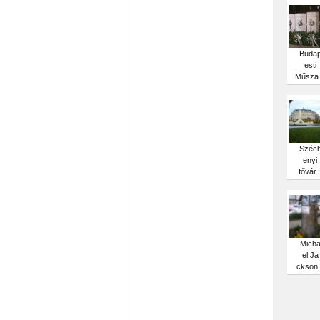
Buda
esti
Műsza.
Széc
enyi
fővár..
Mich
el Ja
ckson.