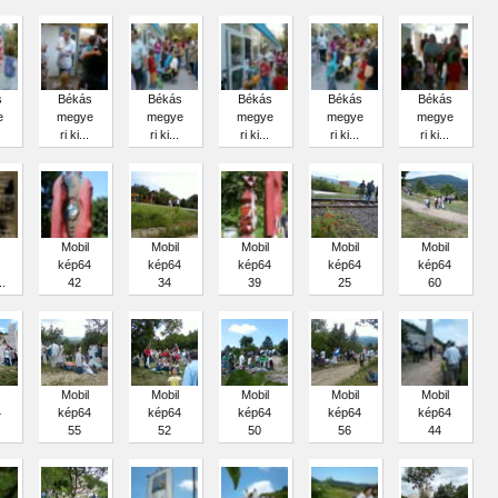
s
Békás
Békás
Békás
Békás
Békás
e
megye
megye
megye
megye
megye
ri ki...
ri ki...
ri ki...
ri ki...
ri ki...
Mobil
Mobil
Mobil
Mobil
Mobil
kép64
kép64
kép64
kép64
kép64
.
42
34
39
25
60
Mobil
Mobil
Mobil
Mobil
Mobil
4
kép64
kép64
kép64
kép64
kép64
55
52
50
56
44