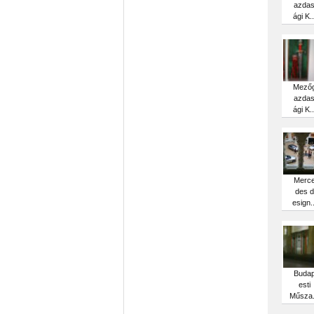
azda
ági K..
Mező
azda
ági K..
Merc
des d
esign..
Buda
esti
Műsza.