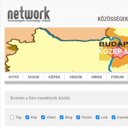
KÖZÉP 
NYITÓ
TAGOK
KÉPEK
VIDEÓK
HÍREK
FÓRUM
Keresés a friss események között
Tag
Kép
Videó
Blog
Fórum
Link
Esemé