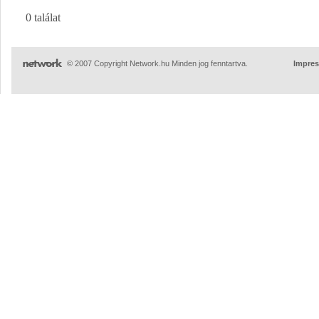
0 találat
© 2007 Copyright Network.hu Minden jog fenntartva.
Impre