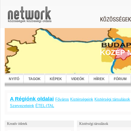
KÖZÉP 
NYITÓ
TAGOK
KÉPEK
VIDEÓK
HÍREK
FÓRUM
A Régiónk oldalai
Főváros
Kistérségeink
Kistérségi társulások
Szervezeteink
ÉTEL-ITAL
Kreatív ötletek
Kistérségi társulások