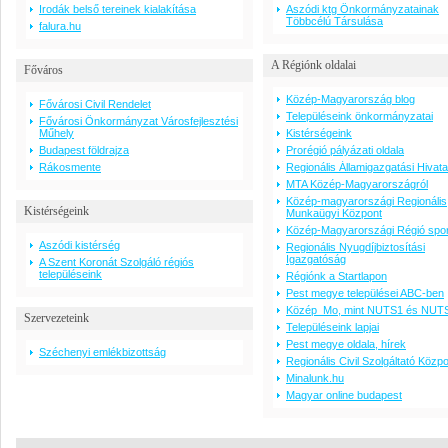
Irodák belső tereinek kialakítása
Aszódi ktg Önkormányzatainak
Többcélú Társulása
falura.hu
A Régiónk oldalai
Főváros
Közép-Magyarország blog
Fővárosi Civil Rendelet
Településeink önkormányzatai
Fővárosi Önkormányzat Városfejlesztési
Műhely
Kistérségeink
Budapest földrajza
Prorégió pályázati oldala
Rákosmente
Regionális Államigazgatási Hivata
MTA Közép-Magyarországról
Közép-magyarországi Regionális
Kistérségeink
Munkaügyi Központ
Közép-Magyarországi Régió spor
Aszódi kistérség
Regionális Nyugdíjbiztosítási
Igazgatóság
A Szent Koronát Szolgáló régiós
településeink
Régiónk a Startlapon
Pest megye települései ABC-ben
Közép_Mo, mint NUTS1 és NUT
Szervezeteink
Településeink lapjai
Pest megye oldala, hírek
Széchenyi emlékbizottság
Regionális Civil Szolgáltató Közp
Minalunk.hu
Magyar online budapest