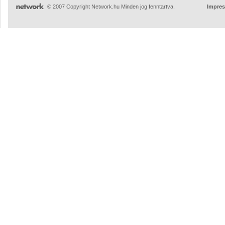
© 2007 Copyright Network.hu Minden jog fenntartva.
Impre