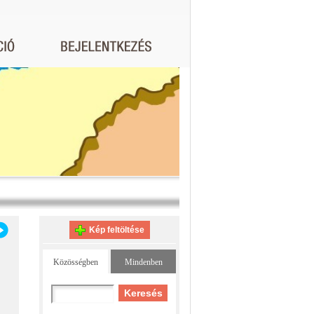
Kép feltöltése
Közösségben
Mindenben