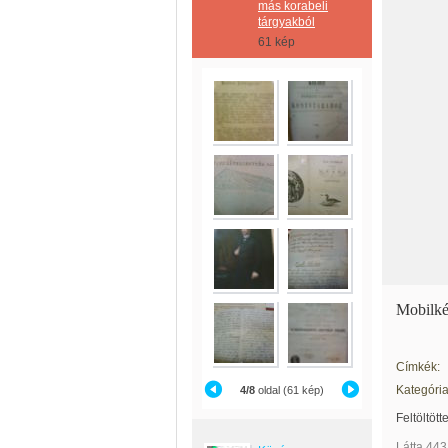
más korabeli
tárgyakból
61 kép
Mobilk
Címkék:
Kategória
4/8
oldal (61 kép)
Feltöltött
Látta 443