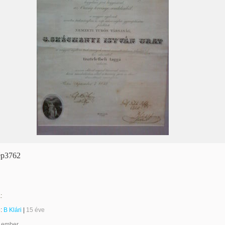
ép3762
:
e:
B Klári
|
15 éve
 ember.