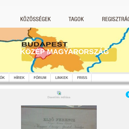
KÖZÉP MAGYARORSZÁG
EÓK
HÍREK
FÓRUM
LINKEK
FRISS
Diavetítés indítása