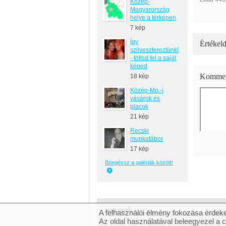
Közép-
Magyarország
helye a térképen
7 kép
Így
Értékeld
szilvesztereztünk!
- töltsd fel a saját
képed
Kommen
18 kép
Közép-Mo.-i
vásárok és
piacok
21 kép
Recski
munkatábor
17 kép
Böngéssz a galériák között!
A felhasználói élmény fokozása érdeké
© 2007 Copyright Network.hu Minden 
Az oldal használatával beleegyezel a 