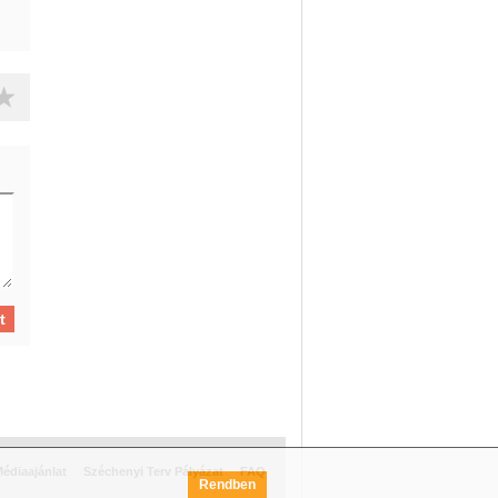
édiaajánlat
Széchenyi Terv Pályázat
FAQ
Rendben