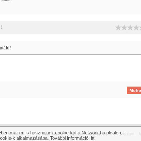
!
táld!
ben már mi is használunk cookie-kat a Network.hu oldalon.
jog fenntartva.
Impresszum
Felhasználási feltételek
Adatvédelem
M
cookie-k alkalmazásába. További információ:
itt
.