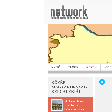
NYITÓ
TAGOK
KÉPEK
VID
KÖZÉP
MAGYARORSZÁG
KÉPGALÉRIÁI
MTA kiállítása
Széchenyi
kézirataiból és