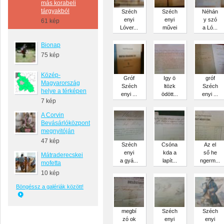
más korabeli
tárgyakból
Széch
Széch
Néhán
enyi
enyi
y szó
61 kép
Lóver...
művei
a Ló...
Bionap
75 kép
Közép-
Gróf
Igy ö
gróf
Magyarország
Széch
ltözk
Széch
helye a térképen
enyi ...
ödött...
enyi ...
7 kép
A Corvin
Bevásárlóközpont
megnyitóján
47 kép
Széch
Csóna
Az el
enyi
kda a
ső he
Mátraderecskei
a gyá...
lapít...
ngerm...
mofetta
10 kép
Böngéssz a galériák között!
megbí
Széch
Széch
zó ok
enyi
enyi