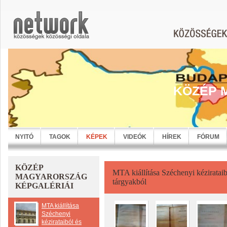
KÖZÉP 
NYITÓ
TAGOK
KÉPEK
VIDEÓK
HÍREK
FÓRUM
KÖZÉP
MTA kiállítása Széchenyi kézirataib
MAGYARORSZÁG
tárgyakból
KÉPGALÉRIÁI
MTA kiállítása
Széchenyi
kézirataiból és