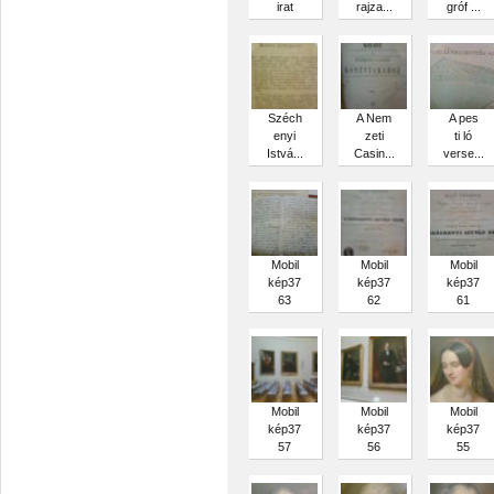
irat
rajza...
gróf ...
Széch
A Nem
A pes
enyi
zeti
ti ló
Istvá...
Casin...
verse...
Mobil
Mobil
Mobil
kép37
kép37
kép37
63
62
61
Mobil
Mobil
Mobil
kép37
kép37
kép37
57
56
55