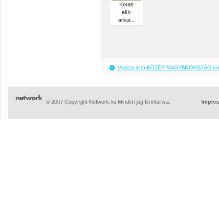
Korab
eli k
arika...
Vissza a(z) KÖZÉP MAGYARORSZÁG köz
© 2007 Copyright Network.hu Minden jog fenntartva.
Impre