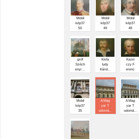
Mobil
Mobil
Mobil
kép37
kép37
kép37
50
49
48
gróf
Kisfa
Kazin
Széch
ludy
czy F
enyi ...
Károl...
erenc
Mobil
A Mag
A Mag
kép37
yar T
yar T
35
udomá...
udomá...