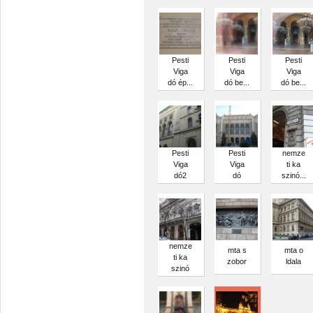
Pesti
Pesti
Pesti
Viga
Viga
Viga
dó ép...
dó be...
dó be...
Pesti
Pesti
nemze
Viga
Viga
ti ka
dó2
dó
szinó...
nemze
mta s
mta o
ti ka
zobor
ldala
szinó