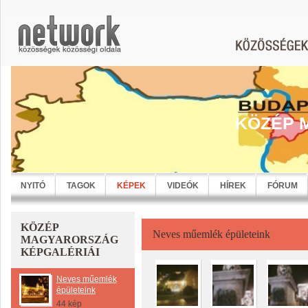
KÖZÉP 
NYITÓ
TAGOK
KÉPEK
VIDEÓK
HÍREK
FÓRUM
KÖZÉP
Neves műemlék épületeink
MAGYARORSZÁG
KÉPGALÉRIÁI
Neves műemlék
épületeink
44 kép