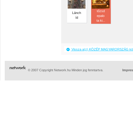
tőzsd
Lánch
epalo
íd
ta ki...
Vissza a(z) KÖZÉP MAGYARORSZÁG köz
© 2007 Copyright Network.hu Minden jog fenntartva.
Impre