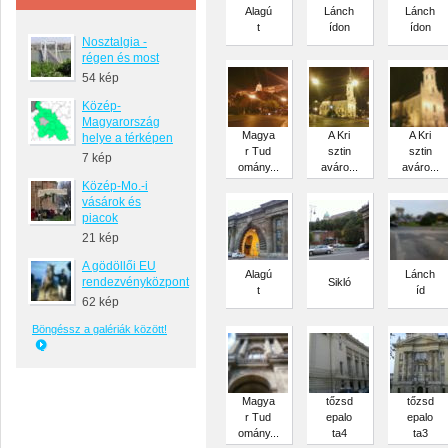
Alagú
Lánch
Lánch
t
ídon
ídon
Nosztalgia -
régen és most
54 kép
Közép-
Magyarország
Magya
A Kri
A Kri
helye a térképen
r Tud
sztin
sztin
7 kép
omány...
aváro...
aváro...
Közép-Mo.-i
vásárok és
piacok
21 kép
A gödöllői EU
Alagú
Lánch
rendezvényközpont
Sikló
t
íd
62 kép
Böngéssz a galériák között!
Magya
tőzsd
tőzsd
r Tud
epalo
epalo
omány...
ta4
ta3