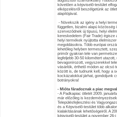
augusztusi számunkban) Többszöri
követően a képviselő-testület elfoga
elképzelésről beszélgetünk az ötl
alapítójával.
- Növekszik az igény a helyi terme
független, bizalmi alapú közösség 
szerveződnek új típusú, helyi élel
kereskedelem (Fair Trade) égisze a
helyi termékek nyújtotta élelmisze
megoldásokra. Több európai ország
lehetőleg helyben termesztett, sz
primőr gyakran tele van permetszer
legfeljebb 30-50 kilométert utazott
bevagonírozott, vegyszerekkel tele
vásárlók, érthető módon az olcsó 
között is, de tudnunk kell, hogy a
kockázatokkal járhat, gondoljunk 
botrányokra!
- Mióta fáradoznak a piac megva
- A Padkapiac ötletét 2009. január
már előzőleg is kezdeményezések.
Településfejlesztési és Vagyongazd
és a Képviselő-testület több alkalo
kialakításának lehetőségeiről. A 2
képviselő-testület a november 26-i ü