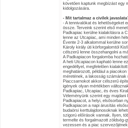
követően kaptunk megbízást egy m
kidolgozására.
- Mit tartalmaz a civilek javaslata
- A tennivalókat és lehetőségeket 
össze. Terveink szerint első menetb
Padkapiac kerülne kialakításra a C
lenne az Utcapiac, ami minden hét
Évente 2-3 alkalommal kerülne so
Károly király úti körforgalomtól Ki
célszerű lenne összehangolni a m
A Padkapiacon forgalomba hozható 
A heti Utcapiacon kapható lenne ez
engedéllyel, megfelelően kialakítot
meghatározott, például a piacokon 
méretének, a lakosság számának m
Piaccsarnokot akkor célszerű építe
igények olyan mértékben változnak
Padkapiac, Utcapiac, és éves Kira
Véleményünk szerint egy majdani P
Padkapiacot, a helyi, elsősorban n
Padkapiacon a napi árusítás elsős
budaörsi kerttulajdonosoknak leh
szigorú előírások vannak. Ilyen, t
termelte és forgalmazott zöldség-
vezessen és a piac szervezőjéne