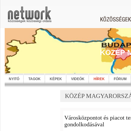
KÖZÉP 
NYITÓ
TAGOK
KÉPEK
VIDEÓK
HÍREK
FÓRUM
KÖZÉP MAGYARORSZÁG
Városközpontot és piacot t
gondolkodásával