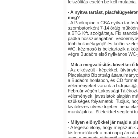
felszólítás esetén be kell mutatnia.
- A nyitva tartást, piacfelügyele
meg?
- A Padkapiac a CBA nyitva tartás
szombatonként 7-14 óráig működne.
a BTG Kft. szolgáltatja. Fix standok
padka hosszúságában, védőernyővel,
több hulladékgyűjtő és külön szelek
WC, kézmosó is beletartozik a kötel
végre Budaörs első nyilvános WC-
- Mik a megvalósítás következő 
- Az elkészült - képekkel, látványt
Piacalapító Bizottság áttanulmány
a Budaörs honlapon, és CD formátumb
véleményeket várunk a bckpiac@g
Február végén Lakossági Tájékozt
vélemények, javaslatok alapján má
szükséges folyamatok. Tudjuk, hog
kivitelezés útvesztőjében néha ela
munkájukkal, ötleteikkel segíteni 
- Milyen előnyökkel jár majd a pi
- A legelső előny, hogy megszűnik 
kistermelőknek a mai napig árusítan
vagy a naponta otthonról cipelt roz