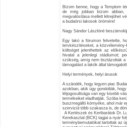
Bízom benne, hogy a Templom téri 
de még jobban bízom abban, 
megvalósítása mellett létrejöhet vé
a budaörsi lakosok örömére!
Nagy Sándor Lászlóné beszámoló
Egy lakó a fórumon felvetette, h
tervkészítéseket, a közvélemény-k
költséget jelenthettek az előkész
hivatal a jelenlegi stádiumot; 
szükség, amíg nem tisztázottak a 
támogatást a lakók által támogatot
Helyi termények, helyi árusok
A szándék, hogy legyen piac Bud
azokban, akik úgy gondolták, hog
létjogosultsága van egy kisebb vás
termékeiket eladhatják. Szóba kerül
buszmegálló környéke, ahol már eg
szervizút több szakasza is, de dön
A Kertészek és Kertbarátok Dr. Lu
Kerekasztal (BCK) tagjai a nyár fo
terménybemutatókat tartottak az 