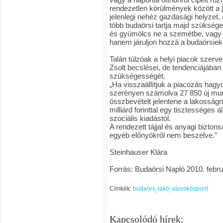
rendezetlen körülmények között a 
jelenlegi nehéz gazdasági helyzet,
több budaörsi tartja majd szükség
és gyümölcs ne a szemétbe, vagy 
hanem járuljon hozzá a budaörsiek f
Talán túlzóak a helyi piacok szerv
Zsolt becslései, de tendenciájában
szükségességét.
„Ha visszaállítjuk a piacozás hag
szerényen számolva 27 850 új munk
összbevételt jelentene a lakosságn
milliárd forinttal egy tisztességes
szociális kiadástól.
A rendezett tájjal és anyagi bizto
egyéb előnyökről nem beszélve.”
Steinhauser Klára
Forrás: Budaörsi Napló 2010. febr
Címkék:
budaörs
lakó
városközpont
Kapcsolódó hírek: