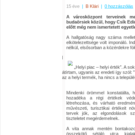
15 éve
|
B Klári
|
0 hozzászólás
A városközpont terveinek me
budaörsiek közül, hogy Csík Edi
előtt még nem ismertetett egyetle
A hallgatóság nagy száma mellett
elkötelezettsége volt imponáló. In
nélkül, elsősorban a közérdekre fó
|
„Helyi piac – helyi érték”. A so
átírtam, ugyanis az eredeti így szól: 
az a helyi termék, ha nincs a települ
Mindenki örömmel konstatálta, 
hozadéka a régi értékek védel
létrehozása, és várható eredmén
művészeti, turisztikai értékeit nö
tervek jók, az elgondolások s
tiszteletet megérdemelnek.
A vita annak mentén bontakozot
összekötő sétáló utca kiala