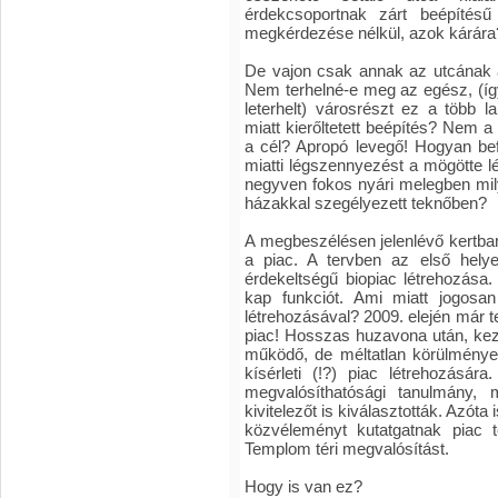
érdekcsoportnak zárt beépítésű
megkérdezése nélkül, azok kárára
De vajon csak annak az utcának a
Nem terhelné-e meg az egész, (így
leterhelt) városrészt ez a több l
miatt kierőltetett beépítés? Nem 
a cél? Apropó levegő! Hogyan bef
miatti légszennyezést a mögötte lé
negyven fokos nyári melegben mily
házakkal szegélyezett teknőben?
A megbeszélésen jelenlévő kertbar
a piac. A tervben az első helye
érdekeltségű biopiac létrehozása
kap funkciót. Ami miatt jogosa
létrehozásával? 2009. elején már te
piac! Hosszas huzavona után, kezd
működő, de méltatlan körülmények
kísérleti (!?) piac létrehozásár
megvalósíthatósági tanulmány, 
kivitelezőt is kiválasztották. Azóta 
közvéleményt kutatgatnak piac t
Templom téri megvalósítást.
Hogy is van ez?