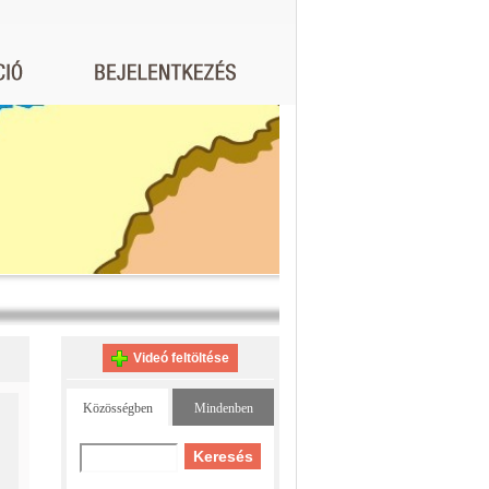
Videó feltöltése
Közösségben
Mindenben