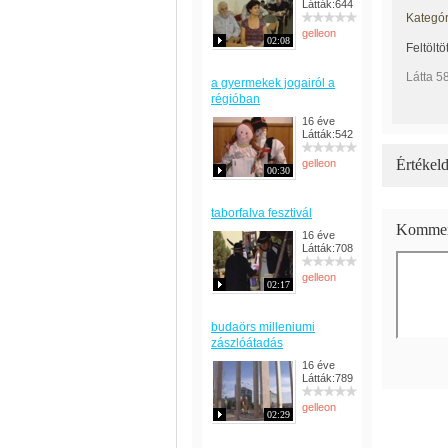
Látták:644
Kategór
gelleon
02:08
Feltöltö
Látta 5
a gyermekek jogairól a
régióban
16 éve
Látták:542
Értékeld
gelleon
00:30
taborfalva fesztivál
Kommen
16 éve
Látták:708
gelleon
02:17
budaörs milleniumi
zászlóátadás
16 éve
Látták:789
gelleon
02:29