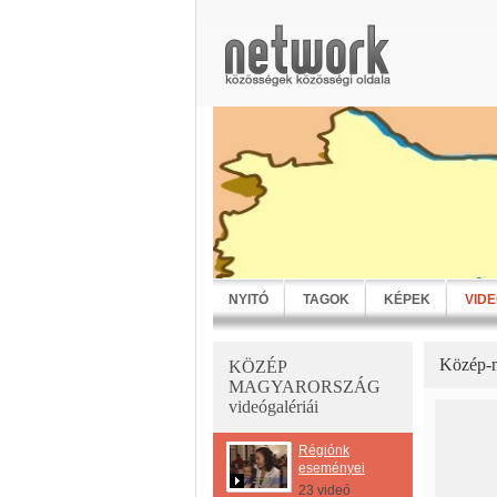
NYITÓ
TAGOK
KÉPEK
VID
Közép-m
KÖZÉP
MAGYARORSZÁG
videógalériái
Régiónk
eseményei
23 videó