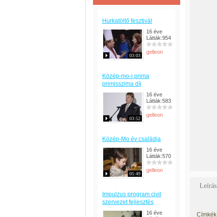
Hurkatöltő fesztivál
16 éve
Látták:954
gelleon
03:03
Közép-mo-i prima
primisszima díj
16 éve
Látták:583
gelleon
03:52
Közép-Mo év családja
16 éve
Látták:570
gelleon
05:49
Leírás
Impulzus program civil
szervezet fejlesztés
16 éve
Címkék