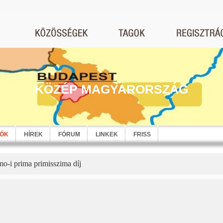
KÖZÉP MAGYARORSZÁG
EÓK
HÍREK
FÓRUM
LINKEK
FRISS
o-i prima primisszima díj