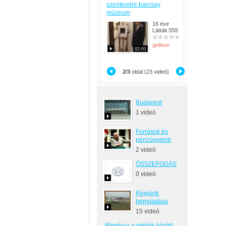
szentendre barcsay
múzeum
16 éve
Látták:555
gelleon
02:01
2/3
oldal (23 videó)
Budapest
1 videó
Források és
pénzügyeink
2 videó
ÖSSZEFOGÁS
0 videó
Régiónk
bemutatása
15 videó
Böngéssz a galériák között!