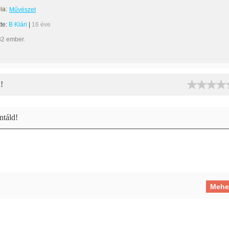
ia:
Művészet
tte:
B Klári
|
16 éve
82 ember.
!
táld!