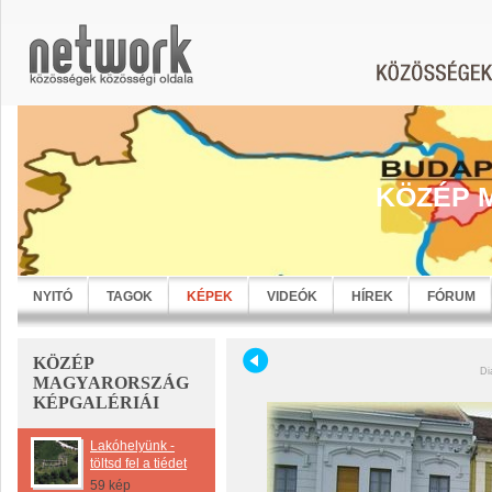
KÖZÉP 
NYITÓ
TAGOK
KÉPEK
VIDEÓK
HÍREK
FÓRUM
KÖZÉP
Di
MAGYARORSZÁG
KÉPGALÉRIÁI
Lakóhelyünk -
töltsd fel a tiédet
59 kép