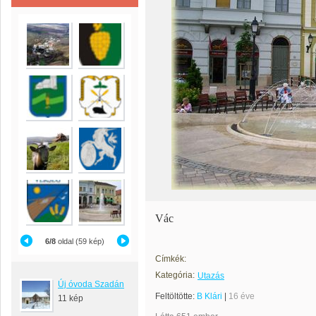
Vác
6/8
oldal (59 kép)
Címkék:
Kategória:
Utazás
Új óvoda Szadán
Feltöltötte:
B Klári
|
16 éve
11 kép