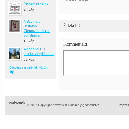
Látta 651 ember.
Ünnepi képeink
48 kép
A Szemere
Értékeld!
Bertalan
Gimnázium híres
volt diákjai
16 kép
Kommentáld!
A gödöllői EU
rendezvényközpont
62 kép
Böngéssz a galériák között!
© 2007 Copyright Network.hu Minden jog fenntartva.
Impre