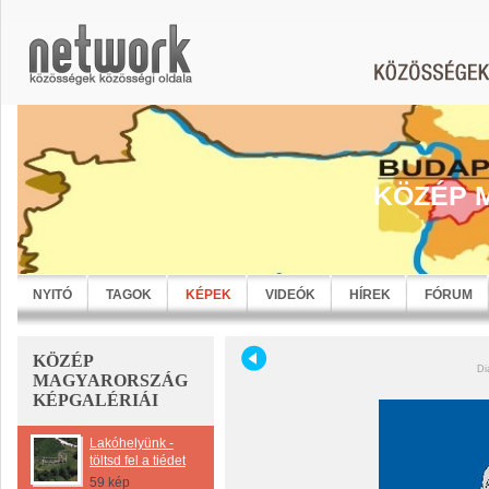
KÖZÉP 
NYITÓ
TAGOK
KÉPEK
VIDEÓK
HÍREK
FÓRUM
KÖZÉP
Di
MAGYARORSZÁG
KÉPGALÉRIÁI
Lakóhelyünk -
töltsd fel a tiédet
59 kép