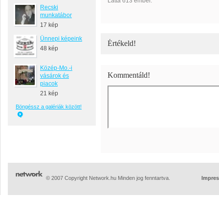
Látta 613 ember.
Recski
munkatábor
17 kép
Ünnepi képeink
Értékeld!
48 kép
Közép-Mo.-i
Kommentáld!
vásárok és
piacok
21 kép
Böngéssz a galériák között!
© 2007 Copyright Network.hu Minden jog fenntartva.
Impre