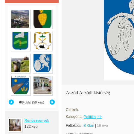
Aszód Aszódi kistérség
6/8
oldal (59 kép)
Címkék:
Kategória:
Politika, hír
Rendezvények
Feltöltötte:
B Klári
|
16 éve
122 kép